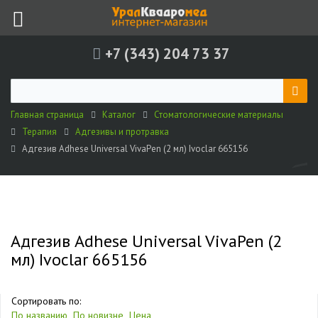
+7 (343) 204 73 37
Главная страница
Каталог
Стоматологические материалы
Терапия
Адгезивы и протравка
Адгезив Adhese Universal VivaPen (2 мл) Ivoclar 665156
Адгезив Adhese Universal VivaPen (2
мл) Ivoclar 665156
Сортировать по:
По названию
По новизне
Цена