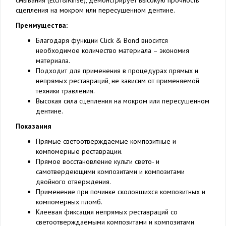
смывания (Etch&Rinse), демонстрирует высокую прочность
сцепления на мокром или пересушенном дентине.
Преимущества:
Благодаря функции Click & Bond вносится
необходимое количество материала – экономия
материала.
Подходит для применения в процедурах прямых и
непрямых реставраций, не зависим от применяемой
техники травления.
Высокая сила сцепления на мокром или пересушенном
дентине.
Показания
Прямые светоотверждаемые композитные и
компомерные реставрации.
Прямое восстановление культи свето- и
самотвердеющими композитами и композитами
двойного отверждения.
Применение при починке сколовшихся композитных и
компомерных пломб.
Клеевая фиксация непрямых реставраций со
светоотверждаемыми композитами и композитами