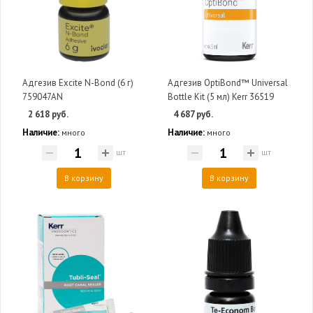
Адгезив Excite N-Bond (6 г)
Адгезив OptiBond™ Universal
759047AN
Bottle Kit (5 мл) Kerr 36519
2 618 руб.
4 687 руб.
Наличие:
Наличие:
много
много
шт
шт
В корзину
В корзину