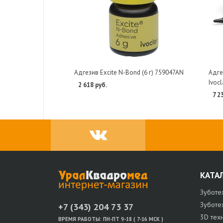
Адгезив Excite N-Bond (6 г) 759047AN
Адге
Ivoc
2 618 руб.
7 2
КАТА
Зуботе
Зуботе
+7 (343) 204 73 37
3D тех
ВРЕМЯ РАБОТЫ:
ПН-ПТ 9-18 ( 7-16 МСК )