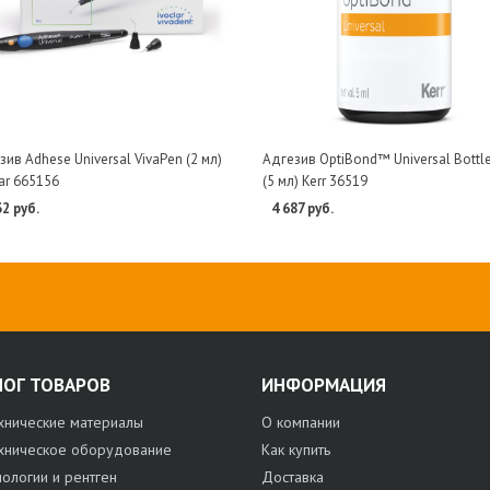
зив Adhese Universal VivaPen (2 мл)
Адгезив OptiBond™ Universal Bottle
lar 665156
(5 мл) Kerr 36519
32 руб.
4 687 руб.
ЛОГ ТОВАРОВ
ИНФОРМАЦИЯ
хнические материалы
О компании
хническое оборудование
Как купить
нологии и рентген
Доставка