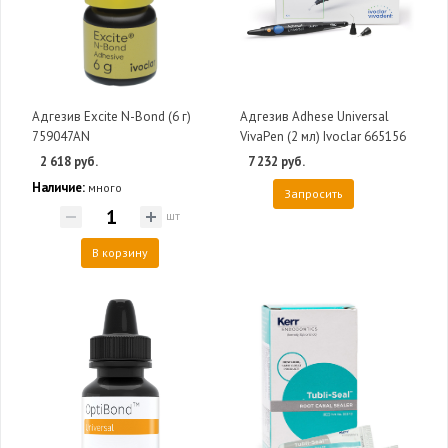
Адгезив Excite N-Bond (6 г)
Адгезив Adhese Universal
759047AN
VivaPen (2 мл) Ivoclar 665156
2 618 руб.
7 232 руб.
Наличие:
много
Запросить
шт
В корзину