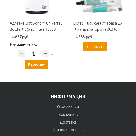
Адгезив OptiBond™ Universal
Силер Tubli-Seal™ (база 15
Bottle Kit (5 мл) Kerr 36519
г+ катализатор 5 г) 00340
4 687 руб.
4 983 руб.
Наличие:
много
Запросить
шт
В корзину
ИНФОРМАЦИЯ
О компании
Как купить
Доставка
Правила поставки