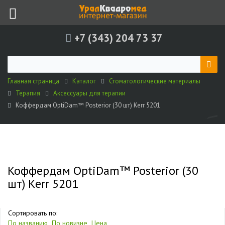
+7 (343) 204 73 37
Главная страница
Каталог
Стоматологические материалы
Терапия
Аксессуары для терапии
Коффердам OptiDam™ Posterior (30 шт) Kerr 5201
Коффердам OptiDam™ Posterior (30
шт) Kerr 5201
Сортировать по:
По названию
По новизне
Цена