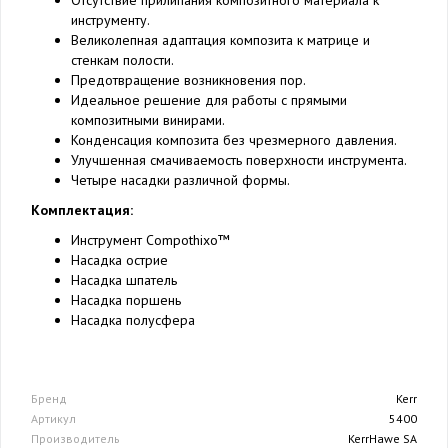
Отсутствие прилипания композитного материала к
инструменту.
Великолепная адаптация композита к матрице и
стенкам полости.
Предотвращение возникновения пор.
Идеальное решение для работы с прямыми
композитными винирами.
Конденсация композита без чрезмерного давления.
Улучшенная смачиваемость поверхности инструмента.
Четыре насадки различной формы.
Комплектация:
Инструмент Compothixo™
Насадка острие
Насадка шпатель
Насадка поршень
Насадка полусфера
Бренд
Kerr
Артикул
5400
Производитель
KerrHawe SA