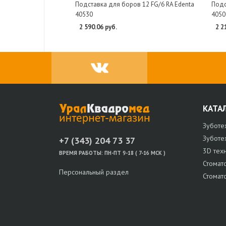
Подставка для боров 12 FG/6 RA Edenta
Подс
40530
4050
2 590.06 руб.
2 2
КАТА
Зуботе
Зуботе
+7 (343) 204 73 37
3D тех
ВРЕМЯ РАБОТЫ:
ПН-ПТ 9-18 ( 7-16 МСК )
Стомат
Персональный раздел
Стомат