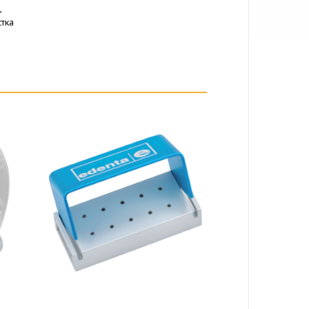
,
тка