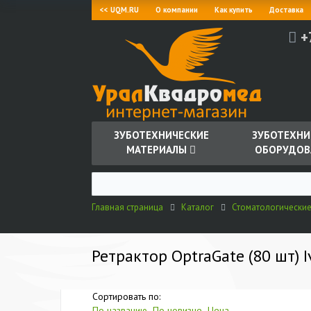
<< UQM.RU
О компании
Как купить
Доставка
+
ЗУБОТЕХНИЧЕСКИЕ
ЗУБОТЕХНИ
МАТЕРИАЛЫ
ОБОРУДОВ
Главная страница
Каталог
Стоматологически
Ретрактор OptraGate (80 шт) I
Сортировать по:
По названию
По новизне
Цена