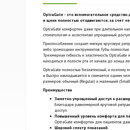
OptraGate - это вспомогательное средство 
и щеки полностью отодвигаются, за счет ч
OptraGate комфортен даже при длительном нал
стоматологам и ассистентам упрощенный досту
Приспособление создает мягкую круговую ретра
либо громоздких инструментов. Губы полностью
Трехмерная гибкость и эластичность OptraGate
находиться в полости рта от начала до конца ле
OptraGate полностью безлатексный, и поэтому м
и быстро накладывается и снимается одним чел
размеров: обычный (Regular) и маленький (Small
Преимущества
Заметно упрощенный доступ к расши
Благодаря равномерной круговой ретракц
доступ.
Повышенный уровень комфорта для п
OptraGate комфортен для пациентов даж
Широкий спектр показаний