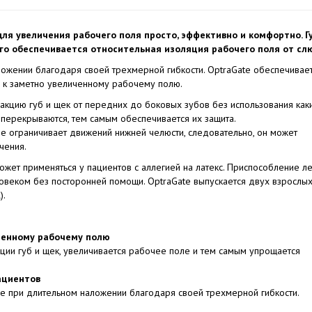
для увеличения рабочего поля просто, эффективно и комфортно. Г
его обеспечивается относительная изоляция рабочего поля от сл
ожении благодаря своей трехмерной гибкости. OptraGate обеспечивае
п к заметно увеличенному рабочему полю.
кцию губ и щек от передних до боковых зубов без использования как
 перекрываются, тем самым обеспечивается их защита.
 не ограничивает движений нижней челюсти, следовательно, он может
чения.
ожет применяться у пациентов с аллегией на латекс. Приспособление л
овеком без посторонней помощи. OptraGate выпускается двух взрослы
).
ренному рабочему полю
ии губ и щек, увеличивается рабочее поле и тем самым упрощается
ациентов
е при длительном наложении благодаря своей трехмерной гибкости.