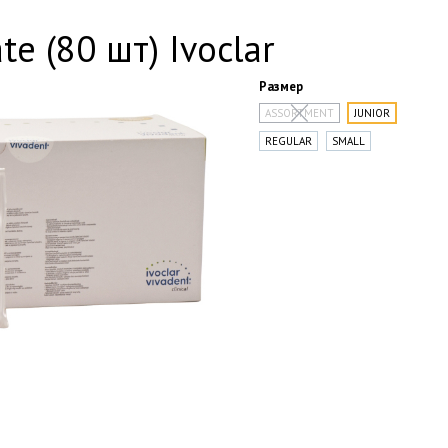
e (80 шт) Ivoclar
Размер
ASSORTMENT
JUNIOR
REGULAR
SMALL