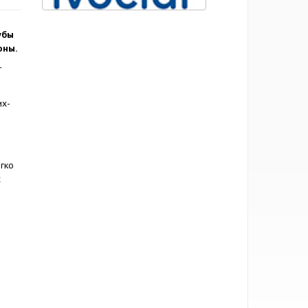
убы
юны.
т
их-
егко
х