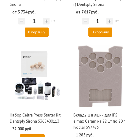
Sirona
г) Dentsply Sirona
от 3 734 руб.
от 7 817 руб.
шт
шт
В корзину
В корзину
Набор Celtra Press Starter Kit
Вкладыш в ящик для IPS
Dentsply Sirona 5365400113
e.max Ceram на 22 шт по 20 г
Ivoclar 597485
32 000 руб.
1 285 руб.