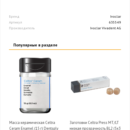
Бренд
Ivoclar
Артикул
635549
Производитель
Ivoclar Vivadent AG
Популярные в разделе
Масса керамическая Celtra
Заготовки Celtra Press MT/LT
Ceram Enamel (15 г) Dentsply
низкая прозрачность BL2 (5х3