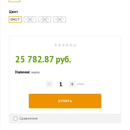
Цвет
0M1-T
1M2-T
2M2-T
3M2-T
( 0 )
25 782.87 руб.
Наличие:
мало
упак
КУПИТЬ
Сравнение