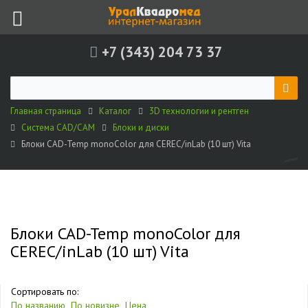
+7 (343) 204 73 37
Главная страница
Каталог
3D технологии и рентген
Система CAD/CAM
Блоки и диски
Блоки CAD-Temp monoColor для CEREC/inLab (10 шт) Vita
Блоки CAD-Temp monoColor для
CEREC/inLab (10 шт) Vita
Сортировать по:
По названию
По новизне
Цена