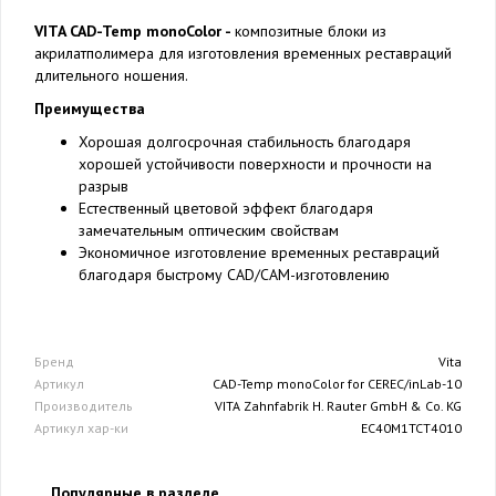
VITA CAD-Temp monoColor -
композитные блоки из
акрилатполимера для изготовления временных реставраций
длительного ношения.
Преимущества
Хорошая долгосрочная стабильность благодаря
хорошей устойчивости поверхности и прочности на
разрыв
Естественный цветовой эффект благодаря
замечательным оптическим свойствам
Экономичное изготовление временных реставраций
благодаря быстрому CAD/CAM-изготовлению
Бренд
Vita
Артикул
CAD-Temp monoColor for CEREC/inLab-10
Производитель
VITA Zahnfabrik H. Rauter GmbH & Co. KG
Артикул хар-ки
EC40M1TCT4010
Популярные в разделе