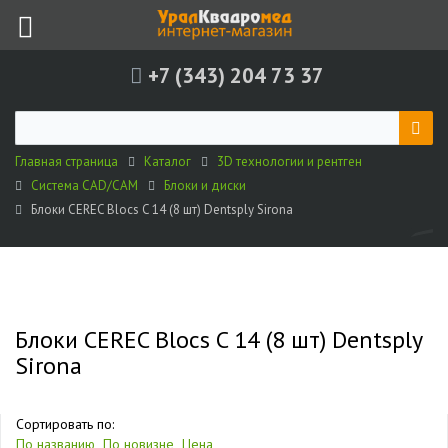
+7 (343) 204 73 37
Главная страница
Каталог
3D технологии и рентген
Система CAD/CAM
Блоки и диски
Блоки CEREC Blocs C 14 (8 шт) Dentsply Sirona
Блоки CEREC Blocs C 14 (8 шт) Dentsply
Sirona
Сортировать по:
По названию
По новизне
Цена