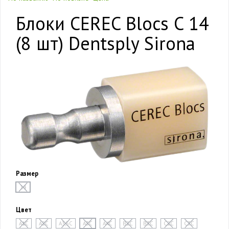
Блоки CEREC Blocs C 14
(8 шт) Dentsply Sirona
Размер
14
Цвет
A1C
A2C
A3,5C
A3C
A4C
B2C
B3C
C2C
C3C