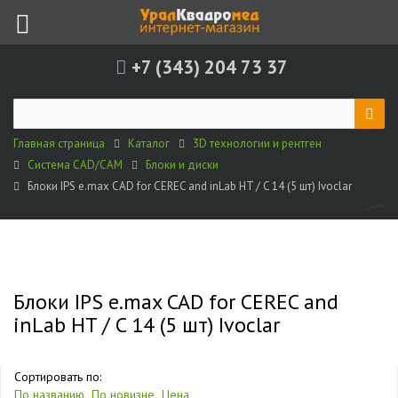
+7 (343) 204 73 37
Главная страница
Каталог
3D технологии и рентген
Система CAD/CAM
Блоки и диски
Блоки IPS e.max CAD for CEREC and inLab HT / C 14 (5 шт) Ivoclar
Блоки IPS e.max CAD for CEREC and
inLab HT / C 14 (5 шт) Ivoclar
Сортировать по:
По названию
По новизне
Цена