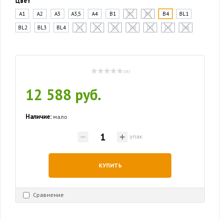
Цвет
A1
A2
A3
A3,5
A4
B1
B2
B3
B4
BL1
BL2
BL3
BL4
C1
C2
C3
C4
D2
D3
D4
( 0 )
12 588 руб.
Наличие:
мало
упак
КУПИТЬ
Сравнение