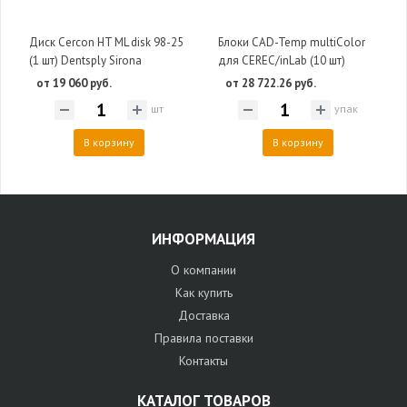
Диск Cercon HT ML disk 98-25
Блоки CAD-Temp multiColor
(1 шт) Dentsply Sirona
для CEREC/inLab (10 шт)
от 19 060 руб.
от 28 722.26 руб.
шт
упак
В корзину
В корзину
ИНФОРМАЦИЯ
О компании
Как купить
Доставка
Правила поставки
Контакты
КАТАЛОГ ТОВАРОВ