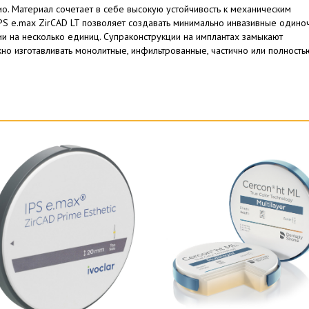
ио. Материал сочетает в себе высокую устойчивость к механическим
 IPS e.max ZirCAD LT позволяет создавать минимально инвазивные один
ии на несколько единиц. Супраконструкции на имплантах замыкают
о изготавливать монолитные, инфильтрованные, частично или полность