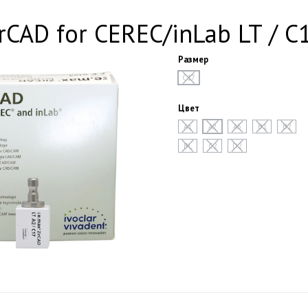
rCAD for CEREC/inLab LT / C1
Размер
C17
Цвет
A1
A2
A3
B1
B2
BL
C2
D2