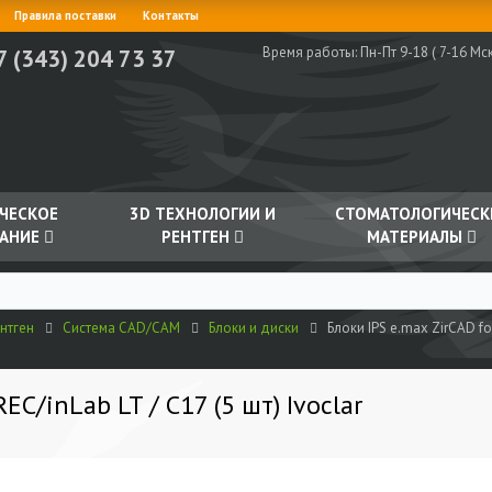
Правила поставки
Контакты
Время работы:
Пн-Пт 9-18 ( 7-16 Мск
7 (343) 204 73 37
ЧЕСКОЕ
3D ТЕХНОЛОГИИ И
СТОМАТОЛОГИЧЕСК
АНИЕ
РЕНТГЕН
МАТЕРИАЛЫ
нтген
Система CAD/CAM
Блоки и диски
Блоки IPS e.max ZirCAD for
EC/inLab LT / C17 (5 шт) Ivoclar