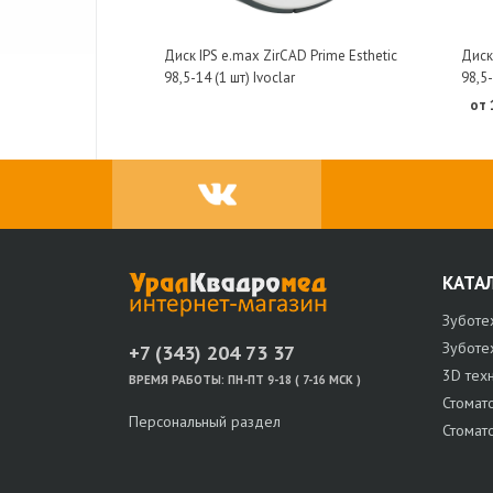
Диск IPS e.max ZirCAD Prime Esthetic
Диск 
98,5-14 (1 шт) Ivoclar
98,5-
от 
КАТА
Зуботе
Зуботе
+7 (343) 204 73 37
3D тех
ВРЕМЯ РАБОТЫ:
ПН-ПТ 9-18 ( 7-16 МСК )
Стомат
Персональный раздел
Стомат