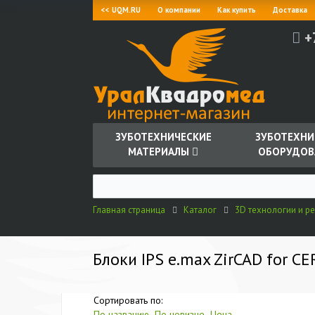
<< UQM.RU
О компании
Как купить
Доставка
+
ЗУБОТЕХНИЧЕСКИЕ
ЗУБОТЕХНИ
МАТЕРИАЛЫ
ОБОРУДОВ
Главная страница
Каталог
3D технологии и ре
Блоки IPS e.max ZirCAD for CER
Сортировать по:
По названию
По новизне
Цена