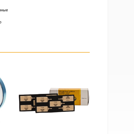
очные
ю