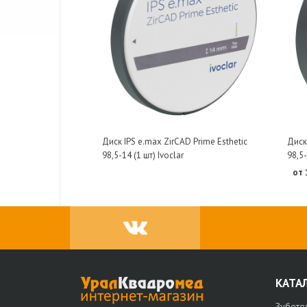
Диск IPS e.max ZirCAD Prime Esthetic
Диск 
98,5-14 (1 шт) Ivoclar
98,5-
от 
КАТА
Зуботе