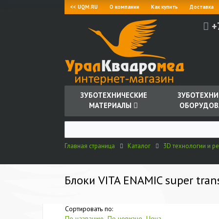
<< UQM.RU
О компании
Как купить
Доставка
+
ЗУБОТЕХНИЧЕСКИЕ
ЗУБОТЕХНИ
МАТЕРИАЛЫ
ОБОРУДОВ
Главная страница
Каталог
3D технологии и ре
Блоки VITA ENAMIC super trans
Сортировать по:
По названию
По новизне
Цена