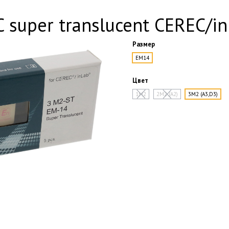
super translucent CEREC/inL
Размер
EM14
Цвет
1M2
2M2 (A2)
3M2 (A3,D3)