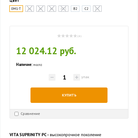
Цвет
0M1-T
A1
A2
A3
A3,5
B2
C2
D2
( 0 )
12 024.12 руб.
Наличие:
мало
упак
КУПИТЬ
Сравнение
VITA SUPRINITY PC -
высокопрочное поколение