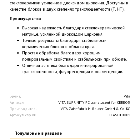
стеклокерамики усиленное диоксидом циркония. Доступны в
качестве блоков в двух степенях транслюцентности (T, HT).
Преимущества
Высокая надежность благодаря стеклокерамической
матрице, усиленной диоксидом циркония.
Точные результаты благодаря стабильности
керамических блоков в области края.
Простая обработка благодаря хорошим
полировальным свойствам и стабильности при обжиге.
Отличная эстетика благодаря интегрированной
транслюцентности, флуоресценции и опалесценции.
Бренд
Vita
Артикул
VITA SUPRINITY PC translucent for CEREC-5
Производитель
VITA Zahnfabrik H. Rauter GmbH & Co. KG
Артикул хар-ки
EC4S010001
Популярные в разделе