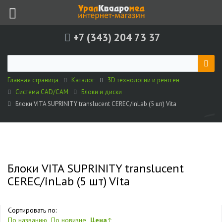
+7 (343) 204 73 37
Главная страница
Каталог
3D технологии и рентген
Система CAD/CAM
Блоки и диски
Блоки VITA SUPRINITY translucent CEREC/inLab (5 шт) Vita
Блоки VITA SUPRINITY translucent
CEREC/inLab (5 шт) Vita
Сортировать по:
По названию
По новизне
Цена
↑