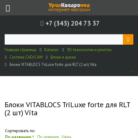
+7 (343) 204 73 37
Главная страница
Каталог
3D технологии и рентген
Система CAD/CAM
Блоки и диски
Блоки VITABLOCS TriLuxe forte для RLT (2 шт) Vita
Блоки VITABLOCS TriLuxe forte для RLT
(2 шт) Vita
Сортировать по:
По названию
↑
По новизне
Цена