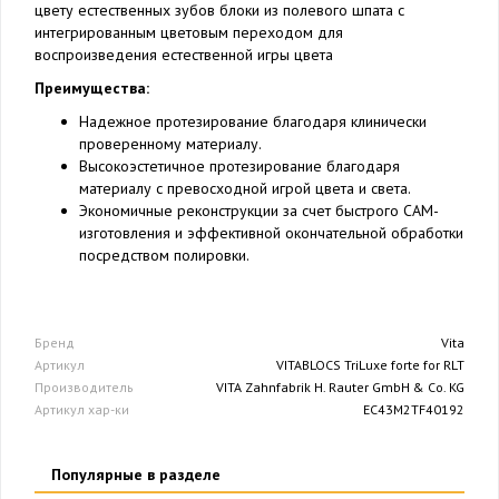
цвету естественных зубов блоки из полевого шпата с
интегрированным цветовым переходом для
воспроизведения естественной игры цвета
Преимущества:
Надежное протезирование благодаря клинически
проверенному материалу.
Высокоэстетичное протезирование благодаря
материалу с превосходной игрой цвета и света.
Экономичные реконструкции за счет быстрого CAM-
изготовления и эффективной окончательной обработки
посредством полировки.
Бренд
Vita
Артикул
VITABLOCS TriLuxe forte for RLT
Производитель
VITA Zahnfabrik H. Rauter GmbH & Co. KG
Артикул хар-ки
EC43M2TF40192
Популярные в разделе