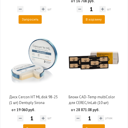
от 16 708 руб.
шт
шт
Запросить
В корзину
Диск Cercon HT ML disk 98-25
Блоки CAD-Temp multiColor
(1 шт) Dentsply Sirona
для CEREC/inLab (10 шт)
от 19 060 руб.
от 28 871.08 руб.
шт
упак