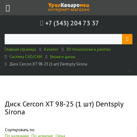
+7 (343) 204 73 37
Главная страница
Каталог
3D технологии и рентген
Система CAD/CAM
Блоки и диски
Диск Cercon XT 98-25 (1 шт) Dentsply Sirona
Диск Cercon XT 98-25 (1 шт) Dentsply
Sirona
Сортировать по:
По названию
По новизне
Цена