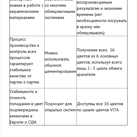
воспроизводимым
знания в работе с
со многими
результатам и экономии
керамическими
облицовочными
времени (нет
материалами
системами
необходимости погружать
в краску или
облицовывать)
Процесс
производства и
Получение всех 16
контроль всех
Можно
цветов из 6 основных
процессов
использовать
цветов, используя всего
гарантируют
обычное
лишь 2–3 цикла обжига
стабильное
цементирование
красителя
качество от
партии к партии
Стабильность и
точность
попадания в цвет
Подходит для
Доступны все 16 цветов
подтверждена
открытых систем
по шкале цветов VITA
клиентами в
Европе и США