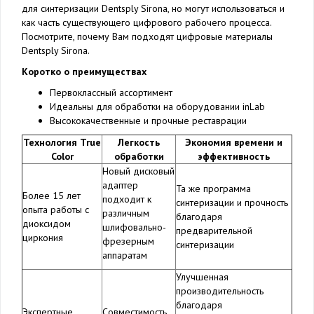
для синтеризации Dentsply Sirona, но могут использоваться и
как часть существующего цифрового рабочего процесса.
Посмотрите, почему Вам подходят цифровые материалы
Dentsply Sirona.
Коротко о преимуществах
Первоклассный ассортимент
Идеальны для обработки на оборудовании inLab
Высококачественные и прочные реставрации
Технология True
Легкость
Экономия времени и
Color
обработки
эффективность
Новый дисковый
адаптер
Та же программа
Более 15 лет
подходит к
синтеризации и прочность
опыта работы с
различным
благодаря
диоксидом
шлифовально-
предварительной
циркония
фрезерным
синтеризации
аппаратам
Улучшенная
производительность
благодаря
Экспертные
Совместимость