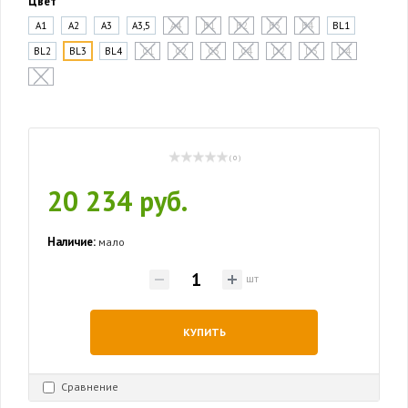
Цвет
A1
A2
A3
A3,5
A4
B1
B2
B3
B4
BL1
BL2
BL3
BL4
C1
C2
C3
C4
D2
D3
D4
-
( 0 )
20 234 руб.
Наличие:
мало
шт
КУПИТЬ
Сравнение