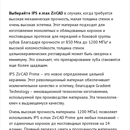
Выбирайте IPS e.max ZirCAD
в случаях, когда требуется
высокая механическая прочность, малая толщина стенок и
очень высокая эстетика. Этот материал подходит для
изготовления монолитных и облицованных коронок и
мостовидных протезов для передней и боковой группы
зубов. Благодаря прочности от 850 Мпа до 1200 МПа* и
высокой изломостойкости, толщина стенок
цельнокерамических реставраций может быть сведена к
минимуму. Это означает, что препарирование зуба становится
еще более щадящим.
IPS ZirCAD Prime – это новое определение цельной
керамики. Этот революционный материал обеспечивает
исключительное качество и эстетику, благодаря Gradient
Technology – инновационной технологии изготовления,
используемой при производстве материала. Эта технология -
ключ к выдающемуся качеству.
Очень высокая прочность материала- 1200 МПа1 позволяет
использовать IPS e.max ZirCAD Prime для любых показаний –
от одиночных коронок до мостовидных протезов на 14
единиц. Плавный переход цвета и прозрачности материала