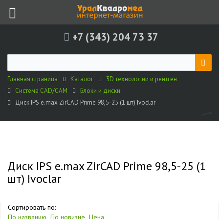
+7 (343) 204 73 37
Главная страница
Каталог
3D технологии и рентген
Система CAD/CAM
Блоки и диски
Диск IPS e.max ZirCAD Prime 98,5-25 (1 шт) Ivoclar
Диск IPS e.max ZirCAD Prime 98,5-25 (1
шт) Ivoclar
Сортировать по:
По названию
По новизне
Цена