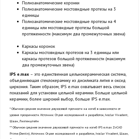
Полноанатомические коронки
Полноанатомические мостовидные протезы на 3
единицы
Полноанатомические мостовидные протезы на 4
единицы или мостовидные протезы большой
протяженности (максимум два промежуточных звена)
Каркасы коронок
Каркасы мостовидных протезов на 3 единицы или
каркасы протезов большой протяженности (максимум
два промежуточных звена)
IPS e.max
– это единственная цельнокерамическая система,
объединяющая стеклокерамику из дисиликата лития и оксид
циркония. Таким образом, IPS e.max охватывает весь список
показаний для установки цельной керамики. Больше цельной
керамики, более широкий выбор, больше IPS e.max.
* Обычное среднее значение двухосевой прочности на изгиб в зависимости от
уровня прозрачности. Источник: Отдел исследований и разработок, Ivoclar Vivadent,
Шаан, Лихтенштейн
** Обычное среднее значение двухосевой прочности на изгиб IPS e.max ZirCAD
Prime (Dentin), Источник: Отдел исследований и разработок, Ivoclar Vivadent, Шаан,