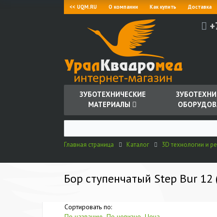
<< UQM.RU
О компании
Как купить
Доставка
+
ЗУБОТЕХНИЧЕСКИЕ
ЗУБОТЕХНИ
МАТЕРИАЛЫ
ОБОРУДОВ
Главная страница
Каталог
3D технологии и ре
Бор ступенчатый Step Bur 12 
Сортировать по:
По названию
По новизне
Цена