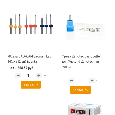
Фреза CAD/CAM Sirona inLab
Фреза Zenotec basic cutter
MC X5 (1 шт) Edenta
для Wieland Zenotec mini
Ivoclar
от 1 888.59 руб.
шт
шт
В корзину
Запросить