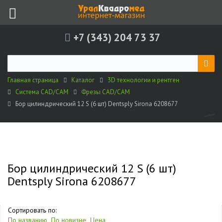
+7 (343) 204 73 37
Главная страница
Каталог
3D технологии и рентген
Система CAD/CAM
Фрезы CAD/CAM
Бор цилиндрический 12 S (6 шт) Dentsply Sirona 6208677
Бор цилиндрический 12 S (6 шт)
Dentsply Sirona 6208677
Сортировать по:
По названию
По новизне
Цена