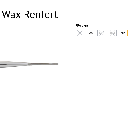
 Wax Renfert
Форма
№1
№2
№3
№4
№5