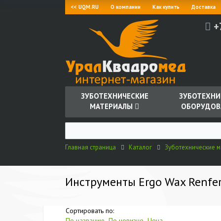
<< UQM.RU
О компании
Как купить
Доставка
+
ЗУБОТЕХНИЧЕСКИЕ
ЗУБОТЕХНИ
МАТЕРИАЛЫ
ОБОРУДОВ
Главная страница
Каталог
Зуботехнические 
Инструменты Ergo Wax Renfe
Сортировать по:
По названию
По новизне
Цена