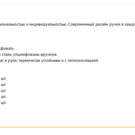
иональностью и индивидуальностью. Современный дизайн ручек в каж
фовать.
 стали, отшлифованы вручную.
 в руке, термически устойчивы и с теплоизоляцией.
 шт.
 шт.
 шт.
 шт.
 шт.