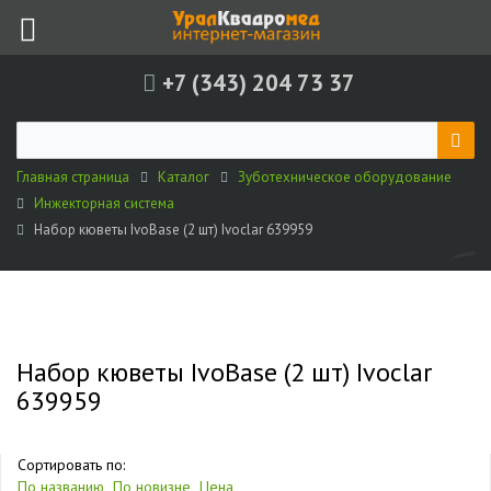
+7 (343) 204 73 37
Главная страница
Каталог
Зуботехническое оборудование
Инжекторная система
Набор кюветы IvoBase (2 шт) Ivoclar 639959
Набор кюветы IvoBase (2 шт) Ivoclar
639959
Сортировать по:
По названию
По новизне
Цена