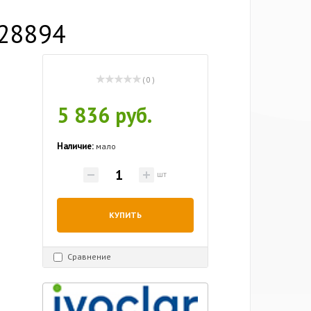
628894
( 0 )
5 836 руб.
Наличие:
мало
шт
КУПИТЬ
Сравнение