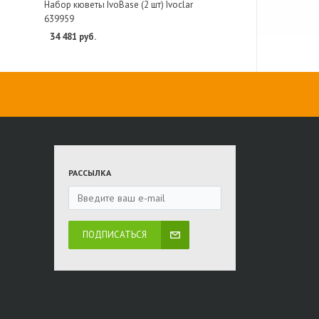
Набор кюветы IvoBase (2 шт) Ivoclar
639959
34 481 руб.
РАССЫЛКА
ПОДПИСАТЬСЯ