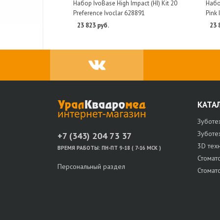
Набор IvoBase High Impact (HI) Kit 20
Набор
Preference Ivoclar 628891
Pink 
23 823 руб.
23 
КАТА
Зуботе
Зуботе
+7 (343) 204 73 37
3D тех
ВРЕМЯ РАБОТЫ:
ПН-ПТ 9-18 ( 7-16 МСК )
Стомат
Персональный раздел
Стомат