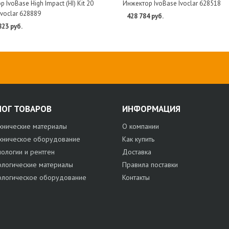
 IvoBase High Impact (HI) Kit 20
Инжектор IvoBase Ivoclar 628518
Ivoclar 628889
428 784 руб.
823 руб.
ЛОГ ТОВАРОВ
ИНФОРМАЦИЯ
хнические материалы
О компании
хническое оборудование
Как купить
нологии и рентген
Доставка
ологические материалы
Правила поставки
ологическое оборудование
Контакты