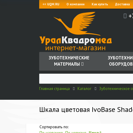
<< UQM.RU
О компании
Как купить
Доставка
+
ЗУБОТЕХНИЧЕСКИЕ
ЗУБОТЕХНИ
МАТЕРИАЛЫ
ОБОРУДОВ
Главная страница
Каталог
Зуботехническое 
Шкала цветовая IvoBase Shade
Сортировать по:
По названию
По новизне
Цена
↑