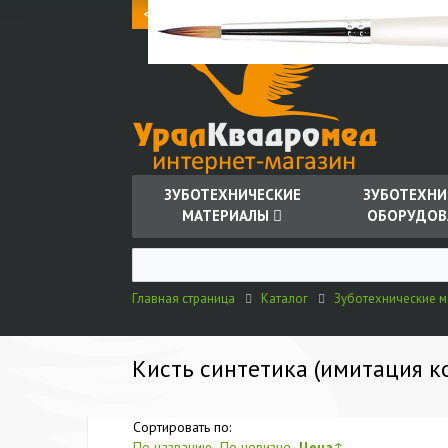
<< UQM.RU
О компании
Как купить
Доставка
+
ЗУБОТЕХНИЧЕСКИЕ
ЗУБОТЕХНИ
МАТЕРИАЛЫ
ОБОРУДОВ
Главная страница
Каталог
Зуботехнические 
Кисть синтетика (имитация ко
Сортировать по:
По названию
По новизне
Цена
↑