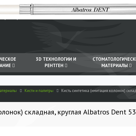
Правила поставки
Контакты
Время работы:
Пн-Пт 9-18 ( 7-16 Мск
7 (343) 204 73 37
ЧЕСКОЕ
3D ТЕХНОЛОГИИ И
СТОМАТОЛОГИЧЕСК
АНИЕ
РЕНТГЕН
МАТЕРИАЛЫ
материалы
Кисти и палитры
Кисть синтетика (имитация колонок) склад
лонок) складная, круглая Albatros Dent 5