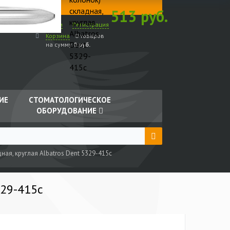
складная,
513 руб.
круглая
 )
Войти
Регистрация
Albatros
Корзина
0 товаров
Dent
на сумму
0 руб.
5329-
415с
ИЕ
СТОМАТОЛОГИЧЕСКОЕ
ОБОРУДОВАНИЕ
ная, круглая Albatros Dent 5329-415с
329-415с