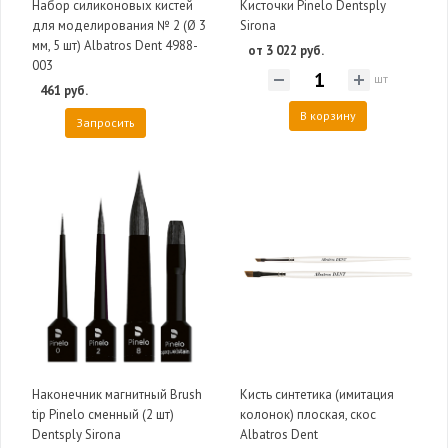
Набор силиконовых кистей
Кисточки Pinelo Dentsply
для моделирования № 2 (Ø 3
Sirona
мм, 5 шт) Albatros Dent 4988-
от 3 022 руб.
003
шт
461 руб.
В корзину
Запросить
Наконечник магнитный Brush
Кисть синтетика (имитация
tip Pinelo сменный (2 шт)
колонок) плоская, скос
Dentsply Sirona
Albatros Dent