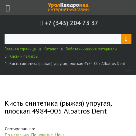
+7 (343) 204 73 37
Главная страница
Каталог
Зуботехнические материалы
Кисти и палитры
Кисть синтетика (рыжая) упругая, плоская 4984-005 Albatros Dent
Кисть синтетика (рыжая) упругая,
плоская 4984-005 Albatros Dent
Сортировать по:
По названию
По новизне
Цена