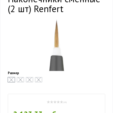
(2 шт) Renfert
Размер
2
4
6
8
( 0 )