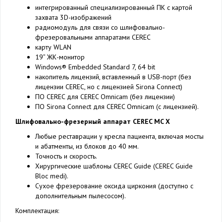
интегрированный специализированный ПК с картой
захвата 3D-изображений
радиомодуль для связи со шлифовально-
фрезеровальными аппаратами CEREC
карту WLAN
19” ЖК-монитор
Windows® Embedded Standard 7, 64 bit
накопитель лицензий, вставленный в USB-порт (без
лицензии CEREC, но с лицензией Sirona Connect)
ПО CEREC для CEREC Omnicam (без лицензии)
ПО Sirona Connect для CEREC Omnicam (c лицензией).
Шлифовально-фрезерный аппарат CEREC MC X
Любые реставрации у кресла пациента, включая мосты
и абатменты, из блоков до 40 мм.
Точность и скорость.
Хирургические шаблоны CEREC Guide (CEREC Guide
Bloc medi).
Сухое фрезерование оксида циркония (доступно с
дополнительным пылесосом).
Комплектация: