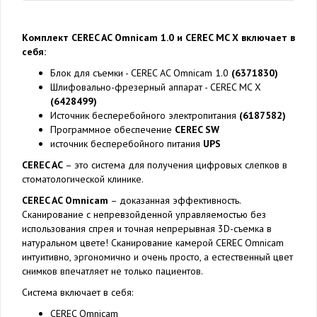
Комплект CEREC AC Omnicam 1.0 и CEREC MC X включает в
себя:
Блок для съемки - CEREC AC Omnicam 1.0
(6371830)
Шлифовально-фрезерный аппарат - CEREC MC X
(6428499)
Источник бесперебойного электропитания
(6187582)
Программное обеспечение
CEREC SW
источник бесперебойного питания
UPS
CEREC AC
– это система для получения цифровых слепков в
стоматологической клинике.
CEREC AC Omnicam
– доказанная эффективность.
Сканирование с непревзойденной управляемостью без
использования спрея и точная непрерывная 3D-съемка в
натуральном цвете! Сканирование камерой CEREC Omnicam
интуитивно, эргономично и очень просто, а естественный цвет
снимков впечатляет не только пациентов.
Система включает в себя:
CEREC Omnicam