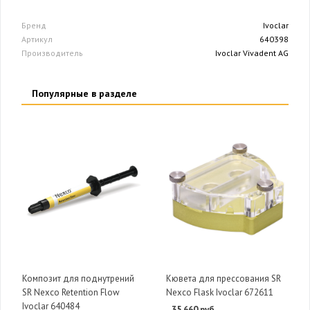
Бренд
Ivoclar
Артикул
640398
Производитель
Ivoclar Vivadent AG
Популярные в разделе
Композит для поднутрений
Кювета для прессования SR
SR Nexco Retention Flow
Nexco Flask Ivoclar 672611
Ivoclar 640484
35 660 руб.