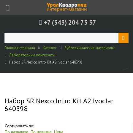
+7 (343) 204 73 37
Главная страница
Каталог
Зуботехнические материалы
Лабораторные композиты
Набор SR Nexco Intro Kit A2 Ivoclar 640398
Набор SR Nexco Intro Kit A2 Ivoclar
640398
Сортировать по:
По названию
По новизне
Цена