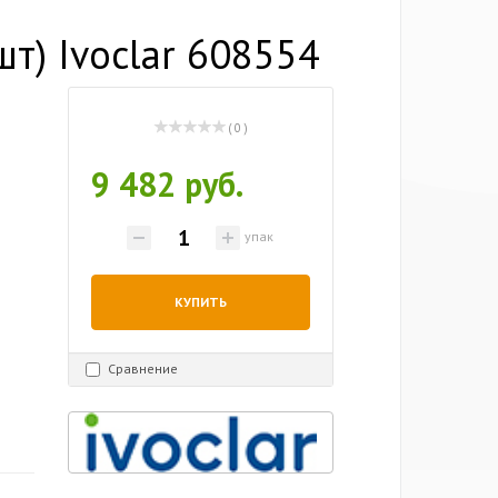
т) Ivoclar 608554
( 0 )
9 482 руб.
упак
КУПИТЬ
Сравнение