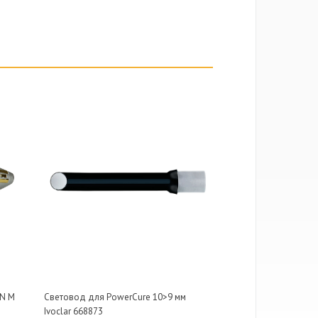
 N M
Световод для PowerCure 10>9 мм
Ivoclar 668873