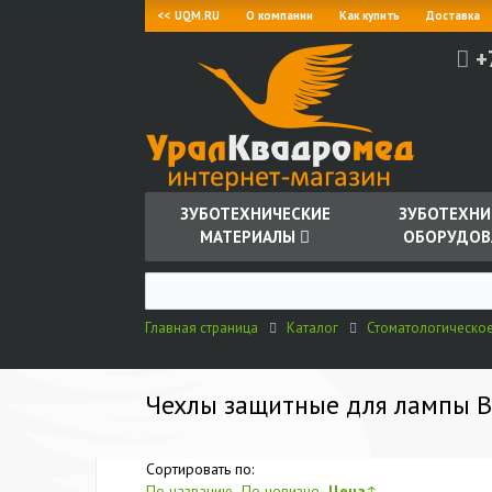
<< UQM.RU
О компании
Как купить
Доставка
+
ЗУБОТЕХНИЧЕСКИЕ
ЗУБОТЕХНИ
МАТЕРИАЛЫ
ОБОРУДОВ
Главная страница
Каталог
Стоматологическо
Чехлы защитные для лампы Bl
Сортировать по:
По названию
По новизне
Цена
↑