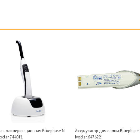
а полимеризационная Bluephase N
Аккумулятор для лампы Bluephase
voclar 744011
Ivoclar 647622