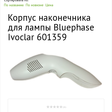
Сортировать по:
По названию
По новизне
Цена
Корпус наконечника
для лампы Bluephase
Ivoclar 601359
( 0 )