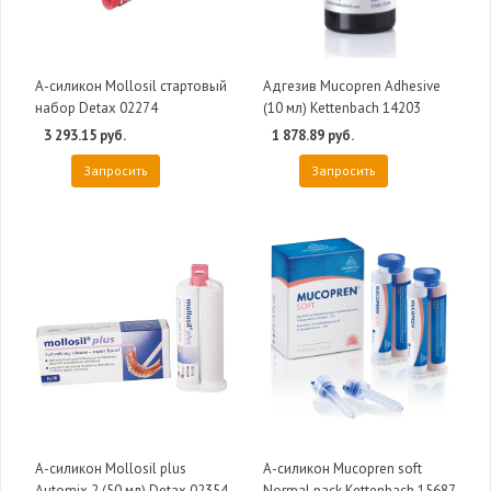
А-силикон Mollosil стартовый
Адгезив Mucopren Adhesive
набор Detax 02274
(10 мл) Kettenbach 14203
3 293.15 руб.
1 878.89 руб.
Запросить
Запросить
А-силикон Mollosil plus
А-силикон Mucopren soft
Automix 2 (50 мл) Detax 02354
Normal pack Kettenbach 15687