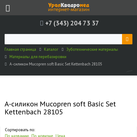
+7 (343) 204 73 37
Главная страница
Каталог
Зуботехнические материалы
Материалы для перебазировки
А-силикон Mucopren soft Basic Set Kettenbach 28105
А-силикон Mucopren soft Basic Set
Kettenbach 28105
Сортировать по:
По названию
По новизне
Цена