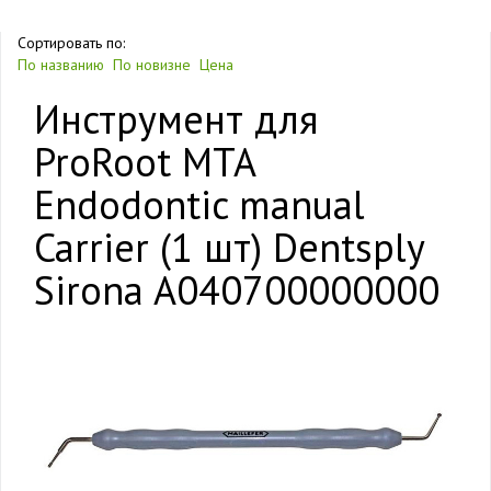
Сортировать по:
По названию
По новизне
Цена
Инструмент для
ProRoot MTA
Endodontic manual
Carrier (1 шт) Dentsply
Sirona A040700000000