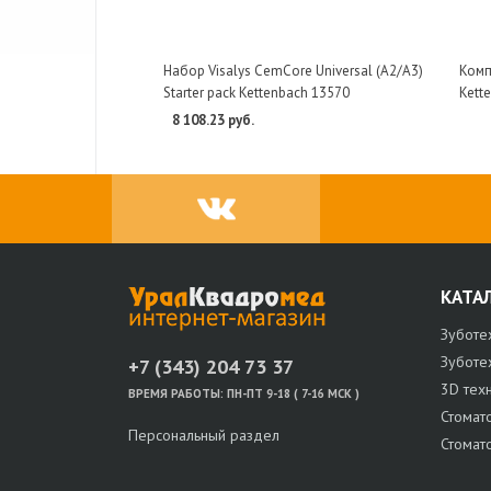
Набор Visalys CemCore Universal (A2/A3)
Компо
Starter pack Kettenbach 13570
Kett
8 108.23 руб.
КАТА
Зуботе
Зуботе
+7 (343) 204 73 37
3D тех
ВРЕМЯ РАБОТЫ:
ПН-ПТ 9-18 ( 7-16 МСК )
Стомат
Персональный раздел
Стомат