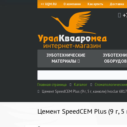
<< UQM.RU
О компании
Как купить
Доставка
+
ЗУБОТЕХНИЧЕСКИЕ
ЗУБОТЕХНИ
МАТЕРИАЛЫ
ОБОРУДОВ
Главная страница
Каталог
Стоматологически
Цемент SpeedCEM Plus (9 г, 5 г, канюли) Ivoclar 681
Цемент SpeedCEM Plus (9 г, 5 