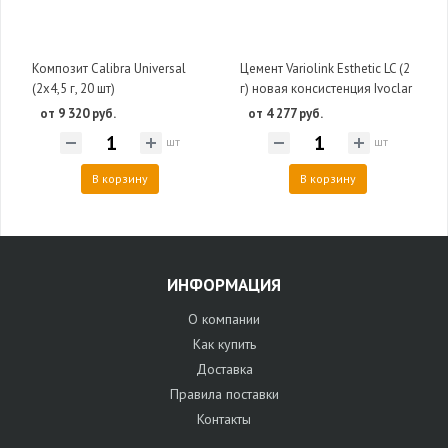
Композит Calibra Universal
Цемент Variolink Esthetic LC (2
(2х4,5 г, 20 шт)
г) новая консистенция Ivoclar
от 9 320 руб.
от 4 277 руб.
шт
шт
В корзину
В корзину
ИНФОРМАЦИЯ
О компании
Как купить
Доставка
Правила поставки
Контакты