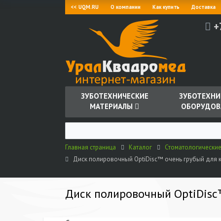
<< UQM.RU
О компании
Как купить
Доставка
+
ЗУБОТЕХНИЧЕСКИЕ
ЗУБОТЕХНИ
МАТЕРИАЛЫ
ОБОРУДОВ
Главная страница
Каталог
Стоматологически
Диск полировочный OptiDisc™ очень грубый для ко
Диск полировочный OptiDisc™