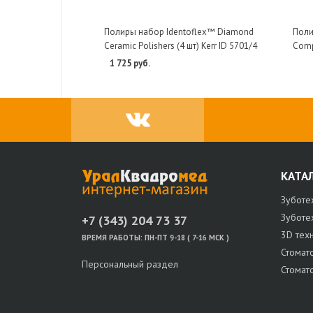
Полиры набор Identoflex™ Diamond
Поли
Ceramic Polishers (4 шт) Kerr ID 5701/4
Comp
1 725 руб.
КАТА
Зуботе
Зуботе
+7 (343) 204 73 37
3D тех
ВРЕМЯ РАБОТЫ:
ПН-ПТ 9-18 ( 7-16 МСК )
Стомат
Персональный раздел
Стомат