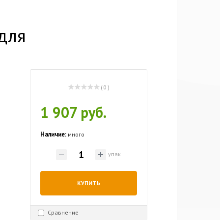
для
( 0 )
1 907 руб.
Наличие:
много
упак
КУПИТЬ
Сравнение