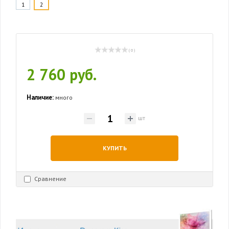
1
2
( 0 )
2 760 руб.
Наличие:
много
шт
КУПИТЬ
Сравнение