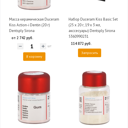
Масса керамическая Duceram
Набор Duceram Kiss Basic Set
Kiss Action-i Dentin (20 г)
(25 х 20 г, 19 х 3 мл,
Dentsply Sirona
акссесуары) Dentsply Sirona
5360990231
от 2 742 руб.
114 872 руб.
шт
Запросить
В корзину