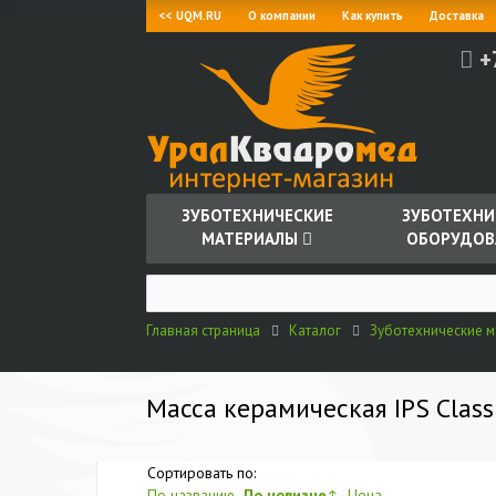
<< UQM.RU
О компании
Как купить
Доставка
+
ЗУБОТЕХНИЧЕСКИЕ
ЗУБОТЕХНИ
МАТЕРИАЛЫ
ОБОРУДОВ
Главная страница
Каталог
Зуботехнические 
Масса керамическая IPS Classi
Сортировать по:
По названию
По новизне
↑
Цена