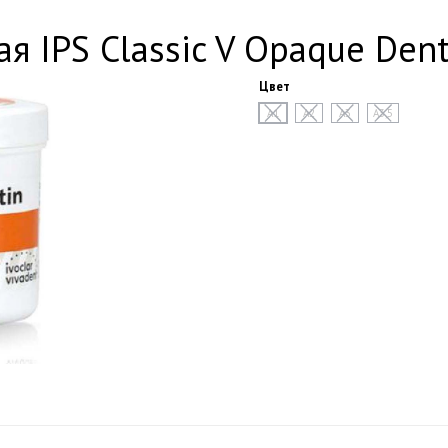
 IPS Classic V Opaque Dentin
Цвет
A1
A2
A3
A3,5