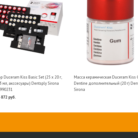
 Duceram Kiss Basic Set (25 х 20 г,
Масса керамическая Duceram Kiss
3 мл, акссесуары) Dentsply Sirona
Dentine дополнительный (20 г) Den
990231
Sirona
 872 руб.