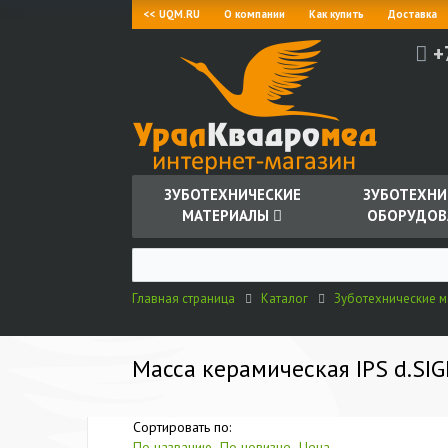
<< UQM.RU
О компании
Как купить
Доставка
+
ЗУБОТЕХНИЧЕСКИЕ
ЗУБОТЕХНИ
МАТЕРИАЛЫ
ОБОРУДОВ
Главная страница
Каталог
Зуботехнические 
Масса керамическая IPS d.SIGN
Сортировать по:
По названию
По новизне
Цена