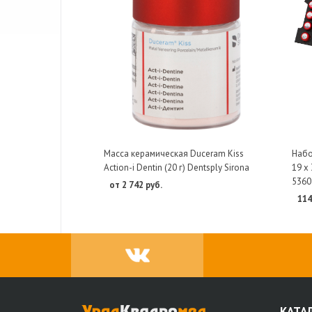
Масса керамическая Duceram Kiss
Набор
Action-i Dentin (20 г) Dentsply Sirona
19 х 
5360
от 2 742 руб.
114
КАТА