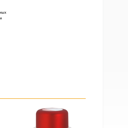
нных
 и