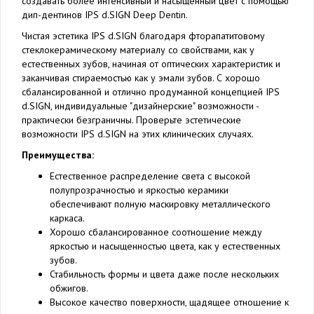
создавать более интенсивный и насыщенный цвет с помощью
дип-дентинов IPS d.SIGN Deep Dentin.
Чистая эстетика IPS d.SIGN благодаря фторапатитовому
стеклокерамическому материалу со свойствами, как у
естественных зубов, начиная от оптических характеристик и
заканчивая стираемостью как у эмали зубов. С хорошо
сбалансированной и отлично продуманной концепцией IPS
d.SIGN, индивидуальные "дизайнерские" возможности -
практически безграничны. Проверьте эстетические
возможности IPS d.SIGN на этих клинических случаях.
Преимущества:
Естественное распределение света с высокой
полупрозрачностью и яркостью керамики
обеспечивают полную маскировку металлического
каркаса.
Хорошо сбалансированное соотношение между
яркостью и насыщенностью цвета, как у естественных
зубов.
Стабильность формы и цвета даже после нескольких
обжигов.
Высокое качество поверхности, щадящее отношение к