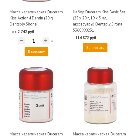
Масса керамическая Duceram
Набор Duceram Kiss Basic Set
Kiss Action-i Dentin (20 г)
(25 х 20 г, 19 х 3 мл,
Dentsply Sirona
акссесуары) Dentsply Sirona
5360990231
от 2 742 руб.
114 872 руб.
шт
Запросить
В корзину
Масса керамическая Duceram
Масса керамическая Duceram