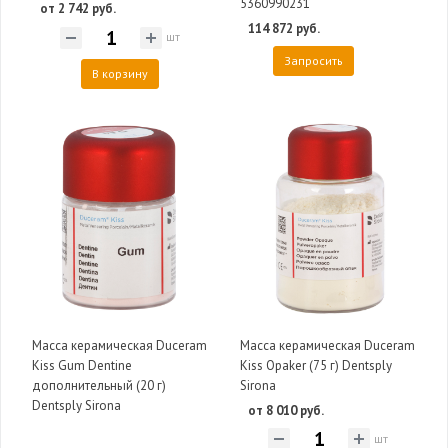
5360990231
от 2 742 руб.
114 872 руб.
шт
Запросить
В корзину
Масса керамическая Duceram
Масса керамическая Duceram
Kiss Gum Dentine
Kiss Opaker (75 г) Dentsply
дополнительный (20 г)
Sirona
Dentsply Sirona
от 8 010 руб.
шт