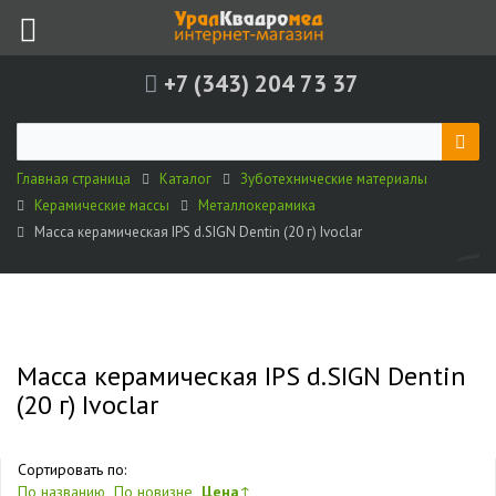
+7 (343) 204 73 37
Главная страница
Каталог
Зуботехнические материалы
Керамические массы
Металлокерамика
Масса керамическая IPS d.SIGN Dentin (20 г) Ivoclar
Масса керамическая IPS d.SIGN Dentin
(20 г) Ivoclar
Сортировать по:
По названию
По новизне
Цена
↑