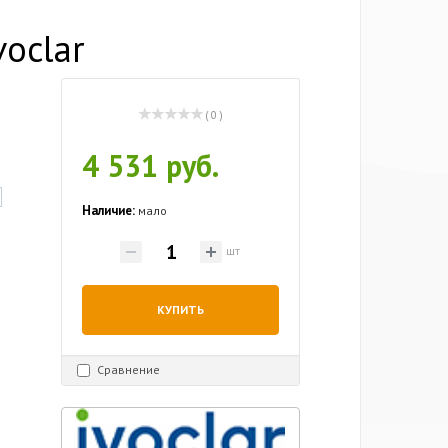
voclar
( 0 )
4 531 руб.
Наличие:
мало
шт
КУПИТЬ
Сравнение