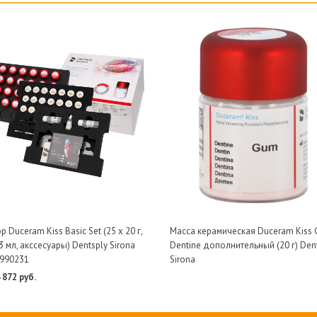
 Duceram Kiss Basic Set (25 х 20 г,
Масса керамическая Duceram Kiss
3 мл, акссесуары) Dentsply Sirona
Dentine дополнительный (20 г) Den
990231
Sirona
 872 руб.