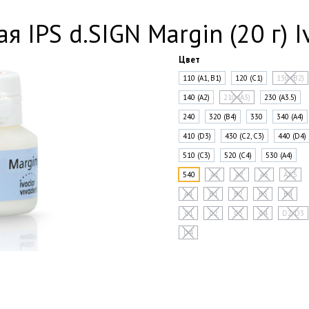
 IPS d.SIGN Margin (20 г) I
Цвет
110 (A1, B1)
120 (C1)
130 (B2)
140 (A2)
210 (A3)
230 (A3.5)
240
320 (B4)
330
340 (A4)
410 (D3)
430 (C2, C3)
440 (D4)
510 (C3)
520 (C4)
530 (A4)
540
A1
A2
A3
A3,5
A4
B1
B2
B3
B4
C1
C2
C3
C4
D2/D3
D4