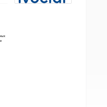
нных
 и