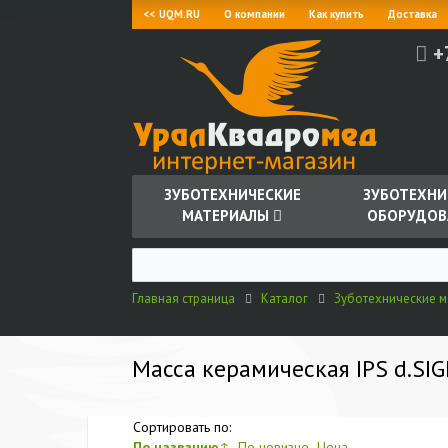
<< UQM.RU
О компании
Как купить
Доставка
+
ЗУБОТЕХНИЧЕСКИЕ
ЗУБОТЕХНИ
МАТЕРИАЛЫ
ОБОРУДОВ
Главная страница
Каталог
Зуботехнические 
Масса керамическая IPS d.SIGN
Сортировать по:
По названию
↑
По новизне
Цена