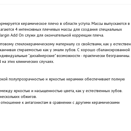
рмируется керамическое плечо в области уступа. Массы выпускаются в
лагаются 4 интенсивных плечевых массы для создания специальных
argin Add On служи для окончательной коррекции плеча.
итовому стеклокерамическому материалу со свойствами, как у естестве
заканчивая стираемостью как у эмали зубов. С хорошо сбалансированной
ндивидуальные "дизайнерские" возможности - практически безграничны.
 на этих клинических случаях.
сокой полупрозрачностью и яркостью керамики обеспечивают полную
ежду яркостью и насыщенностью цвета, как у естественных зубов.
нескольких обжигов.
отношение к антагонистам в сравнении с другими керамическими