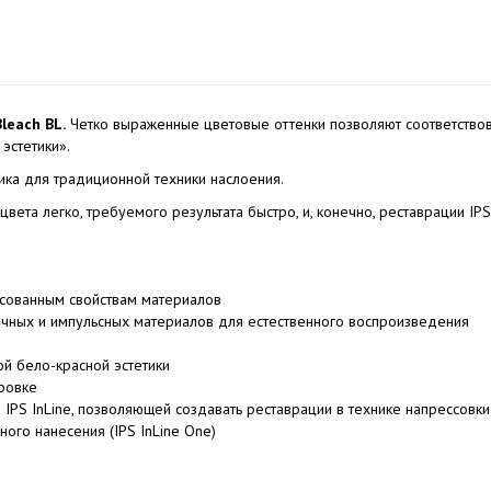
leach BL.
Четко выраженные цветовые оттенки позволяют соответствов
эстетики».
ика для традиционной техники наслоения.
вета легко, требуемого результата быстро, и, конечно, реставрации IPS
асованным свойствам материалов
чных и импульсных материалов для естественного воспроизведения
й бело-красной эстетики
ровке
IPS InLine, позволяющей создавать реставрации в технике напрессовки
ного нанесения (IPS InLine One)