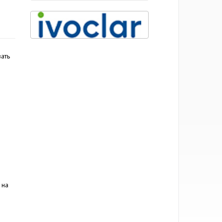
ать
 на