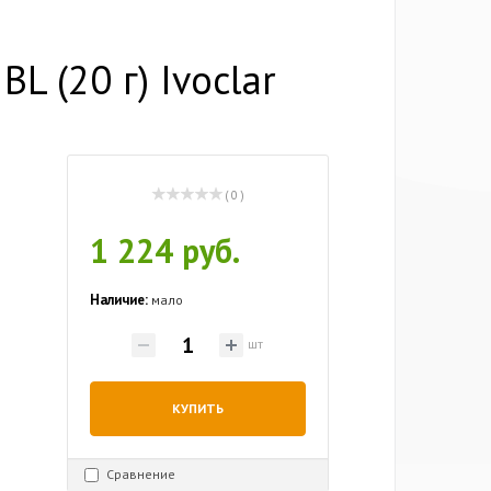
L (20 г) Ivoclar
( 0 )
1 224 руб.
Наличие:
мало
шт
КУПИТЬ
Сравнение