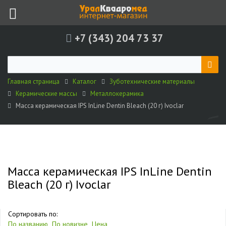
+7 (343) 204 73 37
Главная страница
Каталог
Зуботехнические материалы
Керамические массы
Металлокерамика
Масса керамическая IPS InLine Dentin Bleach (20 г) Ivoclar
Масса керамическая IPS InLine Dentin
Bleach (20 г) Ivoclar
Сортировать по:
По названию
По новизне
Цена