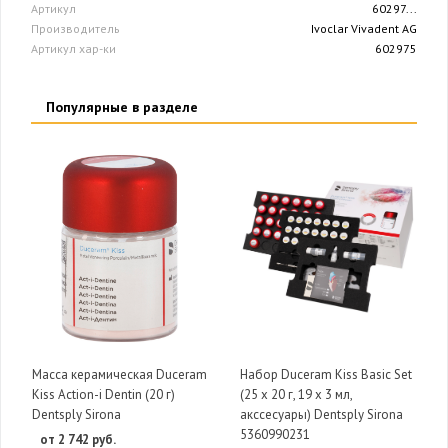
Артикул
60297...
Производитель
Ivoclar Vivadent AG
Артикул хар-ки
602975
Популярные в разделе
Масса керамическая Duceram
Набор Duceram Kiss Basic Set
Kiss Action-i Dentin (20 г)
(25 х 20 г, 19 х 3 мл,
Dentsply Sirona
акссесуары) Dentsply Sirona
5360990231
от 2 742 руб.