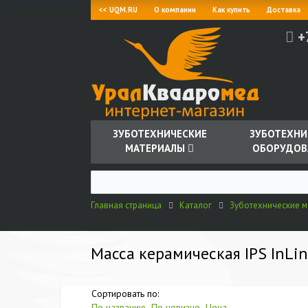
<< UQM.RU
О компании
Как купить
Доставка
+
ЗУБОТЕХНИЧЕСКИЕ
ЗУБОТЕХНИ
МАТЕРИАЛЫ
ОБОРУДОВ
Главная страница
Каталог
Зуботехнические 
Масса керамическая IPS InLine
Сортировать по:
По названию
По новизне
Цена