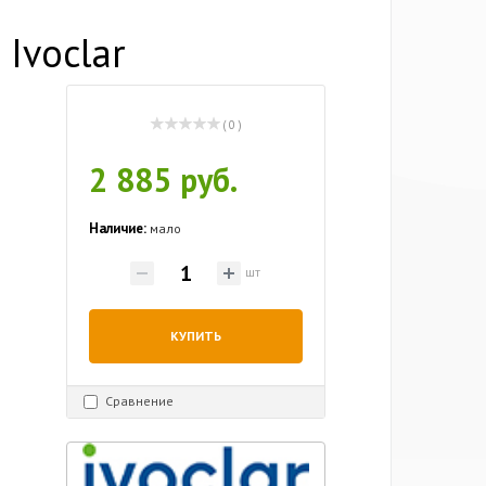
Ivoclar
( 0 )
2 885 руб.
Наличие:
мало
шт
КУПИТЬ
Сравнение