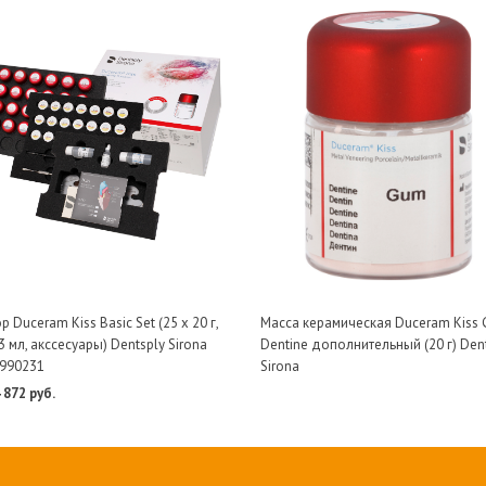
 Duceram Kiss Basic Set (25 х 20 г,
Масса керамическая Duceram Kiss
3 мл, акссесуары) Dentsply Sirona
Dentine дополнительный (20 г) Den
990231
Sirona
 872 руб.