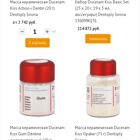
Масса керамическая Duceram
Набор Duceram Kiss Basic Set
Kiss Action-i Dentin (20 г)
(25 х 20 г, 19 х 3 мл,
Dentsply Sirona
акссесуары) Dentsply Sirona
5360990231
от 2 742 руб.
114 872 руб.
шт
Запросить
В корзину
Масса керамическая Duceram
Масса керамическая Duceram
Kiss Gum Dentine
Kiss Opaker (75 г) Dentsply