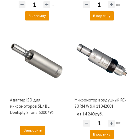
шт
шт
В корзину
В корзину
Адаптер ISO для
Микромотор воздушный RC-
микромоторов SL / BL
20 RM W&H 11042001
Dentsply Sirona 6000793
от 14 240 руб.
шт
Запросить
В корзину