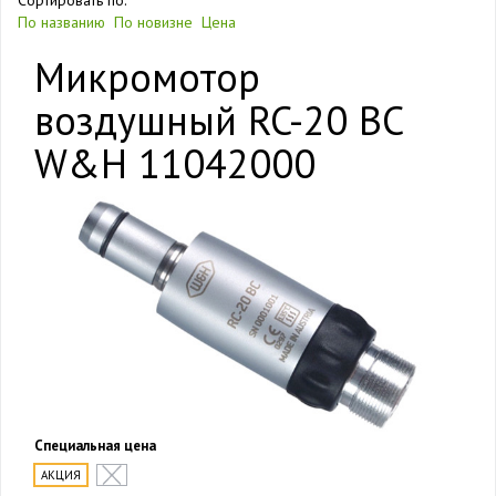
Сортировать по:
По названию
По новизне
Цена
Микромотор
воздушный RC-20 BC
W&H 11042000
Специальная цена
АКЦИЯ
-