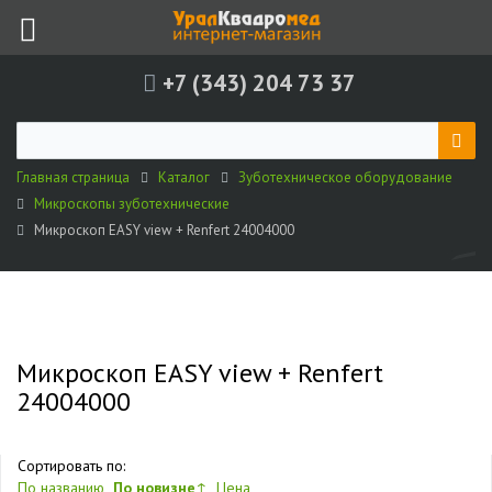
+7 (343) 204 73 37
Главная страница
Каталог
Зуботехническое оборудование
Микроскопы зуботехнические
Микроскоп EASY view + Renfert 24004000
Микроскоп EASY view + Renfert
24004000
Сортировать по:
По названию
По новизне
↑
Цена