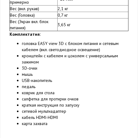
примерно
Вес (вкл. рукав)
2,1 кг
Вес (Головка)
0,7 кг
Вес (Экран вкл. блок
3,65 кг
питания)
Комплектатия:
головка EASY view 3D с блоком питания и сетевым
кабелем (вкл. светодиодное освещение)
кронштейн с кабелем и цоколем с универсальным
зажимом
3D-очки
мышь
USB-накопитель
педаль
коврик для стола
салфетка для протирки очков
краткая инструкция по запуску
сетевой мультиадаптер
кабель HDMI-HDMI
карта захвата