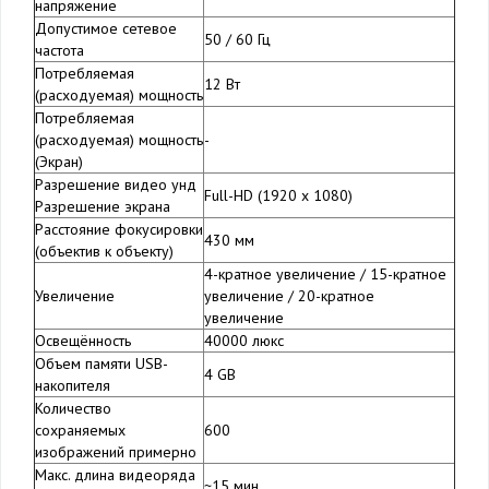
напряжение
Допустимое сетевое
50 / 60 Гц
частота
Потребляемая
12 Вт
(расходуемая) мощность
Потребляемая
(расходуемая) мощность
-
(Экран)
Разрешение видео унд
Full-HD (1920 x 1080)
Разрешение экрана
Расстояние фокусировки
430 мм
(объектив к объекту)
4-кратное увеличение / 15-кратное
Увеличение
увеличение / 20-кратное
увеличение
Освещённость
40000 люкс
Объем памяти USB-
4 GB
накопителя
Количество
сохраняемых
600
изображений примерно
Макс. длина видеоряда
~15 мин