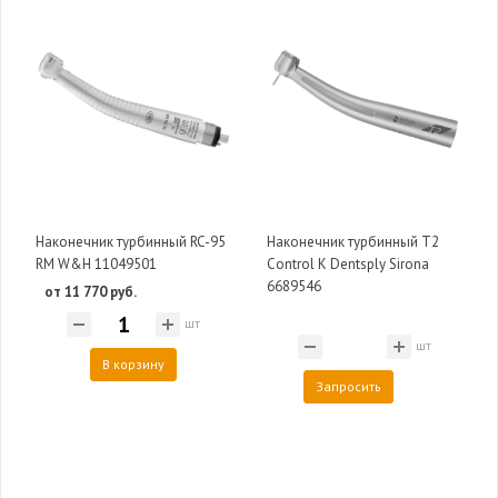
Наконечник турбинный RC-95
Наконечник турбинный T2
RM W&H 11049501
Control K Dentsply Sirona
6689546
от 11 770 руб.
шт
шт
В корзину
Запросить