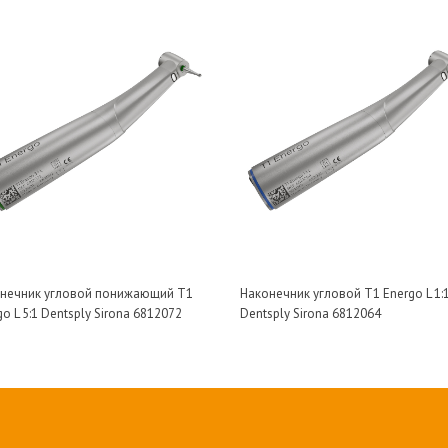
нечник угловой понижающий T1
Наконечник угловой T1 Energo L 1:
o L 5:1 Dentsply Sirona 6812072
Dentsply Sirona 6812064