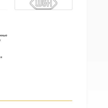
онные
е
 и