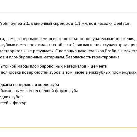
Profin Synea
2:1
, одиночный спрей, ход 1,1 мм, под насадки Dentatus.
насадками, совершающими осевые возвратно-поступательные движения,
зубных и межпроксимальных областей, так как в этих случаях традици
летворительные результаты. С помощью наконечников Profin вы может
ов и пломбировочные материалы. Безопасность гарантирована.
быточной массы пломбировочных материалов и цемента.
и полировка поверхностей зубов, в том числе в межзубных промежутках
дками поверхности корня зуба
иближенными к естественной форме зуба
едних зубов
стей и фиссур