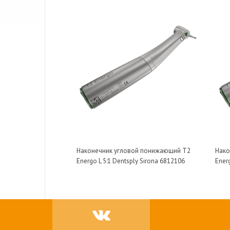
Наконечник угловой понижающий T2
Нако
Energo L 5:1 Dentsply Sirona 6812106
Energ