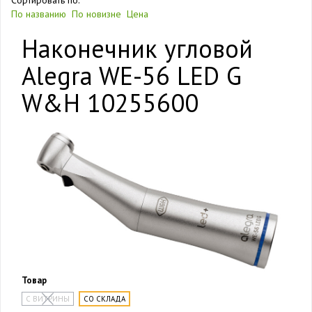
Сортировать по:
По названию
По новизне
Цена
Наконечник угловой
Alegra WE-56 LED G
W&H 10255600
Товар
С ВИТРИНЫ
СО СКЛАДА